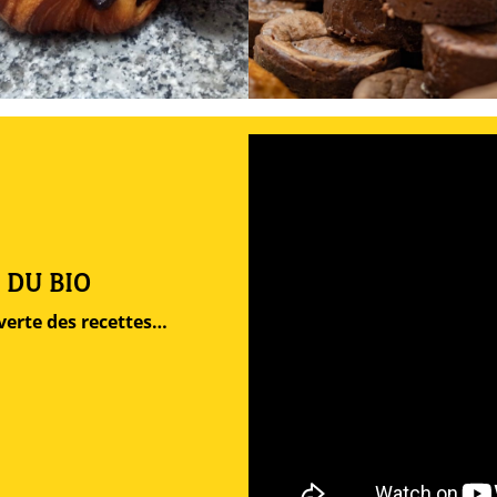
 DU BIO
verte des recettes…